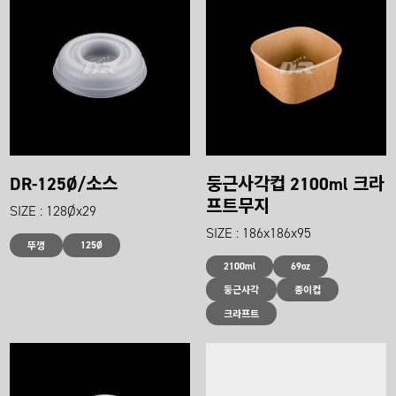
DR-125Ø/소스
둥근사각컵 2100ml 크라
프트무지
SIZE : 128Øx29
SIZE : 186x186x95
125Ø
뚜껑
2100ml
69oz
둥근사각
종이컵
크라프트