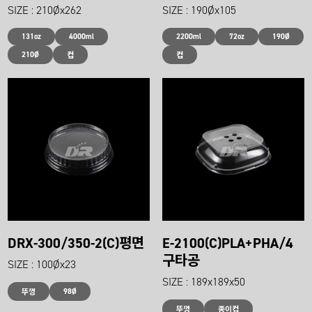
SIZE : 210Øx262
SIZE : 190Øx105
131oz
4000ml
2200ml
72oz
190Ø
210Ø
컵
컵
DRX-300/350-2(C)평면
E-2100(C)PLA+PHA/4
구타공
SIZE : 100Øx23
SIZE : 189x189x50
98Ø
뚜껑
뚜껑
종이컵