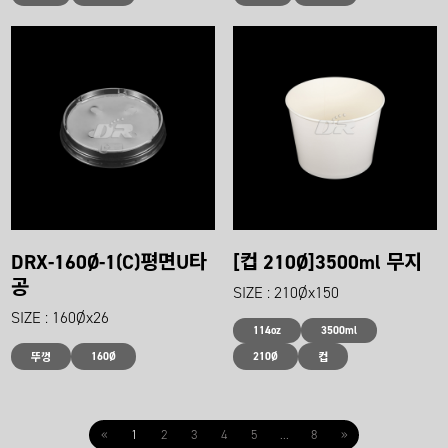
DRX-160Ø-1(C)평면U타
[컵 210Ø]3500ml 무지
공
SIZE : 210Øx150
SIZE : 160Øx26
114oz
3500ml
160Ø
210Ø
뚜껑
컵
«
1
2
3
4
5
...
8
»