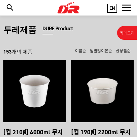
EN
두레제품
DURE Product
카테고리
153
이름순
월별많이본순
신상품순
개의 제품
[컵 210Ø] 4000ml 무지
[컵 190Ø] 2200ml 무지