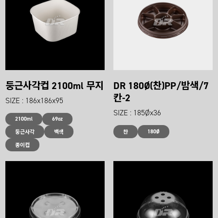
둥근사각컵 2100ml 무지
DR 180Ø(찬)PP/밤색/7
칸-2
SIZE : 186x186x95
SIZE : 185Øx36
2100ml
69oz
180Ø
둥근사각
백색
찬
종이컵