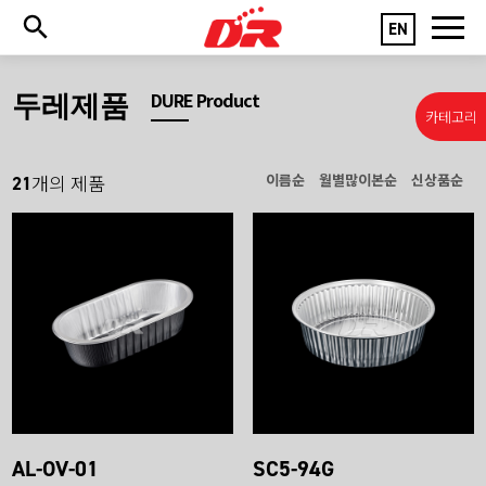
EN
두레제품
DURE Product
카테고리
21
이름순
월별많이본순
신상품순
개의 제품
AL-OV-01
SC5-94G