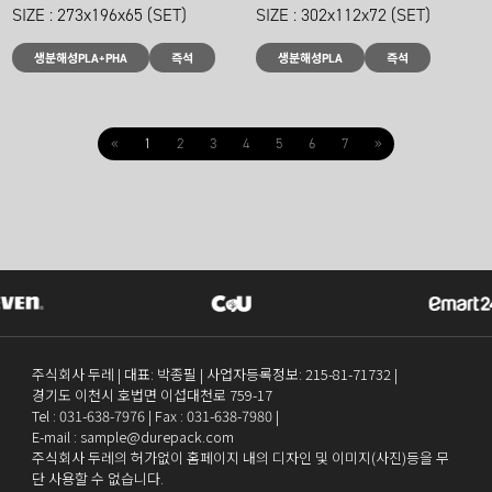
SIZE : 273x196x65 (SET)
SIZE : 302x112x72 (SET)
생분해성PLA+PHA
즉석
생분해성PLA
즉석
«
1
2
3
4
5
6
7
»
주식회사 두레 | 대표: 박종필 | 사업자등록정보: 215-81-71732 |
경기도 이천시 호법면 이섭대천로 759-17
Tel :
031-638-7976
| Fax :
031-638-7980
|
E-mail : sample@durepack.com
주식회사 두레의 허가없이 홈페이지 내의 디자인 및 이미지(사진)등을 무
단 사용할 수 없습니다.